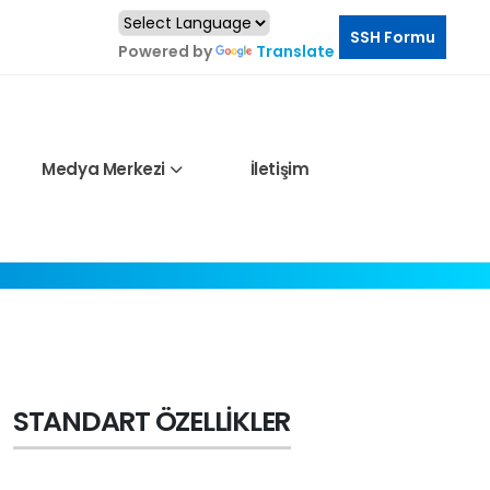
SSH Formu
Powered by
Translate
Medya Merkezi
İletişim
ÜRÜNLER
ARAÇ ÜSTÜ KATLANIR BOMLU VINÇLER
MP45-ES6
STANDART ÖZELLIKLER