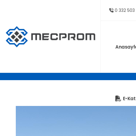
0 332 503
Anasayf
MP45-ES6
E-Kat