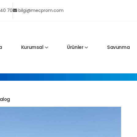
 40 70
bilgi@mecprom.com
a
Kurumsal
Ürünler
Savunma
ANASAYFA
alog